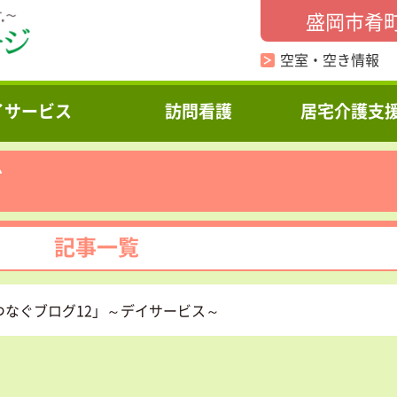
盛岡市肴
空室・空き情報
イサービス
訪問看護
居宅介護支
グ
記事一覧
つなぐブログ12」～デイサービス～