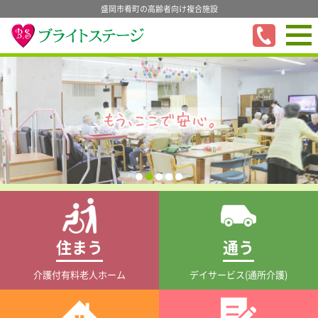
盛岡市肴町の高齢者向け複合施設
住まう
通う
介護付有料老人ホーム
デイサービス(通所介護)