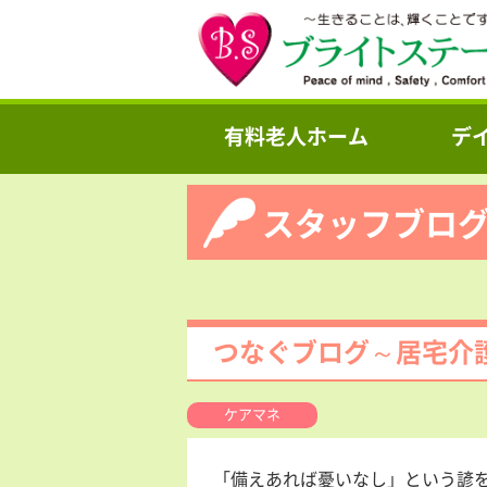
有料老人ホーム
デ
スタッフブロ
つなぐブログ～居宅介
ケアマネ
「備えあれば憂いなし」という諺