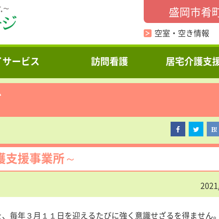
盛岡市肴
空室・空き情報
イサービス
訪問看護
居宅介護支
グ
護支援事業所～
2021
を、毎年３月１１日を迎えるたびに強く意識せざるを得ません