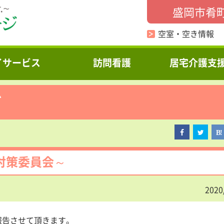
盛岡市肴
空室・空き情報
イサービス
訪問看護
居宅介護支
グ
対策委員会～
2020
報告させて頂きます。