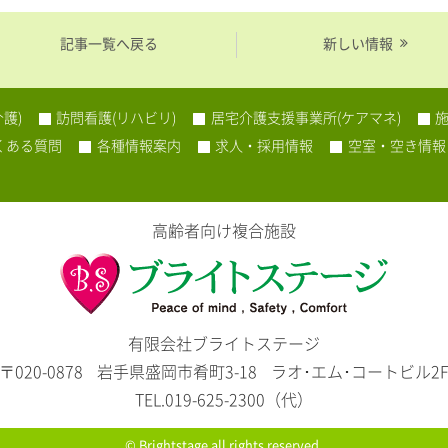
記事一覧へ戻る
新しい情報
護)
訪問看護(リハビリ)
居宅介護支援事業所(ケアマネ)
くある質問
各種情報案内
求人・採用情報
空室・空き情報
高齢者向け複合施設
有限会社ブライトステージ
〒020-0878
岩手県盛岡市肴町3-18
ラオ･エム･コートビル2
TEL.019-625-2300（代）
©
Brightstage
all rights reserved.