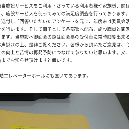
頃当施設サービスをご利用下さっている利用者様や家族様、関
て、施設サービスを使ってみての満足度調査を行っております
を送付しご回答いただいたアンケートを元に、年度末は委員会
計を行います。そして冊子として各部署へ配布、施設職員と御
ります。当施設へ御面会の際は面会票の受付台に常時閲覧出来
お声掛けの上、是非ご覧ください。皆様から頂いたご意見は、
スの向上と苦情の再発予防につなげて参りたいと思います。又
員までお知らせ頂けますと幸いです。
階エレベーターホールにも置いてあります。