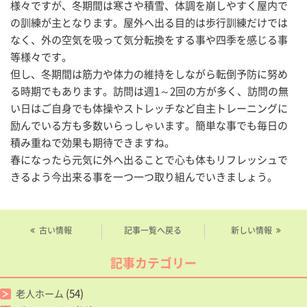
様々ですが、冬期間は寒さや積雪、体調を崩しやすく屋内で
の訓練が主となります。屋外へ出る目的は歩行訓練だけでは
なく、外の空気を吸って気分転換をする事や四季を感じる事
等様々です。
但し、冬期間は筋力や体力の維持をしながら転倒予防に努め
る時期でもあります。訪問は週
1
～
2
回の方が多く、訪問の無
い日はご自身でも体操やストレッチなど自主トレーニングに
励んでいる方も多数いらっしゃいます。簡単な事でも毎日の
積み重ねで効果も期待できますね。
春になったら元気に外へ出ることで心も体もリフレッシュで
きるよう今出来る事を一つ一つ取り組んでいきましょう。
古い情報
記事一覧へ戻る
新しい情報
記事カテゴリー
(54)
老人ホーム