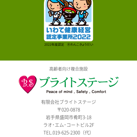
高齢者向け複合施設
有限会社ブライトステージ
〒020-0878
岩手県盛岡市肴町3-18
ラオ･エム･コートビル2F
TEL.019-625-2300（代）